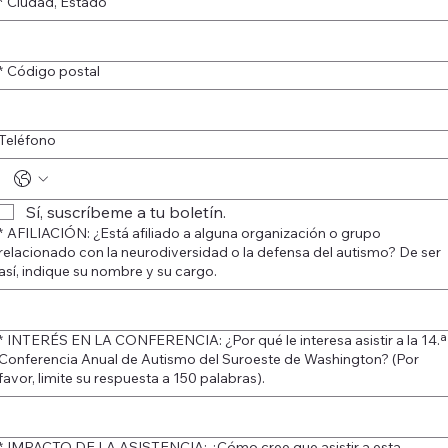
*
Ciudad, Estado
*
Código postal
Teléfono
Sí, suscríbeme a tu boletín.
*
AFILIACIÓN: ¿Está afiliado a alguna organización o grupo
relacionado con la neurodiversidad o la defensa del autismo? De ser
así, indique su nombre y su cargo.
*
INTERÉS EN LA CONFERENCIA: ¿Por qué le interesa asistir a la 14.ª
Conferencia Anual de Autismo del Suroeste de Washington? (Por
favor, limite su respuesta a 150 palabras).
*
IMPACTO DE LA ASISTENCIA: ¿Cómo cree que asistir a esta