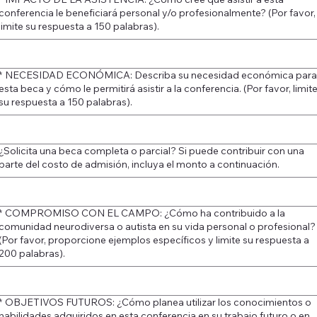
conferencia le beneficiará personal y/o profesionalmente? (Por favor,
limite su respuesta a 150 palabras).
*
NECESIDAD ECONÓMICA: Describa su necesidad económica para
esta beca y cómo le permitirá asistir a la conferencia. (Por favor, limit
su respuesta a 150 palabras).
¿Solicita una beca completa o parcial? Si puede contribuir con una
parte del costo de admisión, incluya el monto a continuación.
*
COMPROMISO CON EL CAMPO: ¿Cómo ha contribuido a la
comunidad neurodiversa o autista en su vida personal o profesional?
(Por favor, proporcione ejemplos específicos y limite su respuesta a
200 palabras).
*
OBJETIVOS FUTUROS: ¿Cómo planea utilizar los conocimientos o
habilidades adquiridos en esta conferencia en su trabajo futuro o en