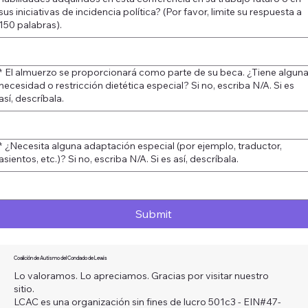
sus iniciativas de incidencia política? (Por favor, limite su respuesta a
150 palabras).
*
El almuerzo se proporcionará como parte de su beca. ¿Tiene algun
necesidad o restricción dietética especial? Si no, escriba N/A. Si es
así, descríbala.
*
¿Necesita alguna adaptación especial (por ejemplo, traductor,
asientos, etc.)? Si no, escriba N/A. Si es así, descríbala.
Submit
Coalición de Autismo del Condado de Lewis
Lo valoramos. Lo apreciamos. Gracias por visitar nuestro
sitio.
LCAC es una organización sin fines de lucro 501c3 - EIN#47-