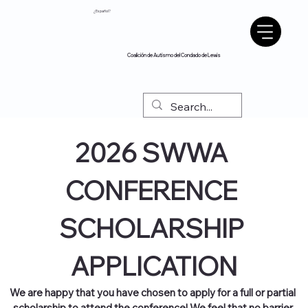
¿Español?
Coalición de Autismo del Condado de Lewis
2026 SWWA 
CONFERENCE 
SCHOLARSHIP 
APPLICATION
We are happy that you have chosen to apply for a full or partial 
scholarship to attend the conference! We feel that no barrier 