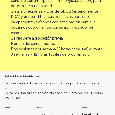
consulte con anticipación en
info@lcautism.org
para
determinar su viabilidad.
Si su hijo recibe servicios de DDCS (anteriormente
DDA) y desea utilizar sus beneficios para este
campamento, avísenos con anticipación para que
podamos coordinarnos con su administrador de
casos.
Se requiere aprobación previa.
Horario del campamento:
Dos sesiones por semana (2 horas cada una) durante
3 semanas = 12 horas totales de programación.
Coalición de Autismo del Condado de Lewis
Lo valoramos. Lo apreciamos. Gracias por visitar nuestro
sitio.
LCAC es una organización sin fines de lucro 501c3 - EIN#47-
3931045
Menú
Política
Social
Facebook