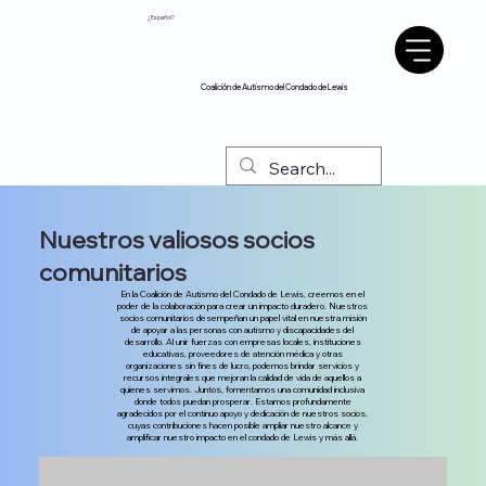
¿Español?
Coalición de Autismo del Condado de Lewis
Nuestros valiosos socios
comunitarios
En la Coalición de Autismo del Condado de Lewis, creemos en el
poder de la colaboración para crear un impacto duradero. Nuestros
socios comunitarios desempeñan un papel vital en nuestra misión
de apoyar a las personas con autismo y discapacidades del
desarrollo. Al unir fuerzas con empresas locales, instituciones
educativas, proveedores de atención médica y otras
organizaciones sin fines de lucro, podemos brindar servicios y
recursos integrales que mejoran la calidad de vida de aquellos a
quienes servimos. Juntos, fomentamos una comunidad inclusiva
donde todos puedan prosperar. Estamos profundamente
agradecidos por el continuo apoyo y dedicación de nuestros socios,
cuyas contribuciones hacen posible ampliar nuestro alcance y
amplificar nuestro impacto en el condado de Lewis y más allá.