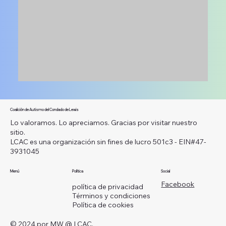
Coalición de Autismo del Condado de Lewis
Lo valoramos. Lo apreciamos. Gracias por visitar nuestro
sitio.
LCAC es una organización sin fines de lucro 501c3 - EIN#47-
3931045
Menú
Política
Social
Facebook
política de privacidad
Términos y condiciones
Política de cookies
© 2024 por MW @ LCAC.