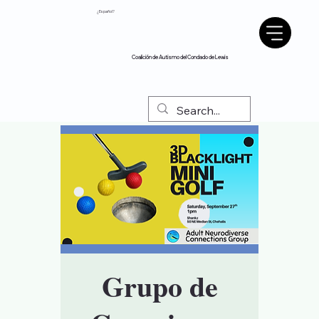
¿Español?
Coalición de Autismo del Condado de Lewis
Grupo de