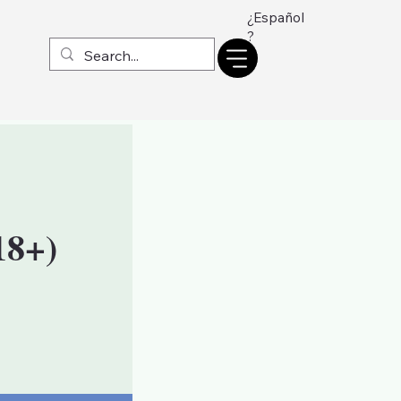
¿Español
?
18+)