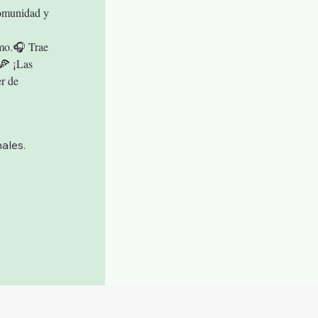
comunidad y 
tmo.🎧 Trae 
🍕 ¡Las 
r de 
ales.