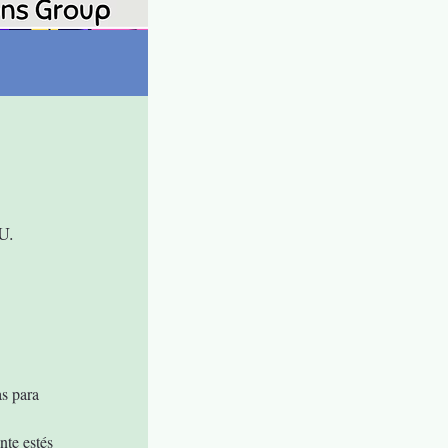
U.
s para 
te estés 