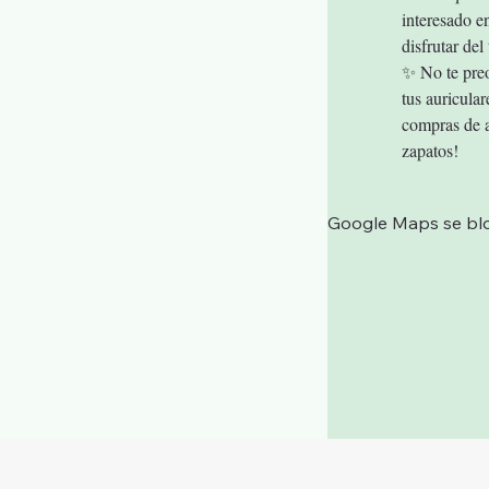
interesado e
disfrutar de
✨ No te preo
tus auricula
compras de a
zapatos!
Google Maps se bloq