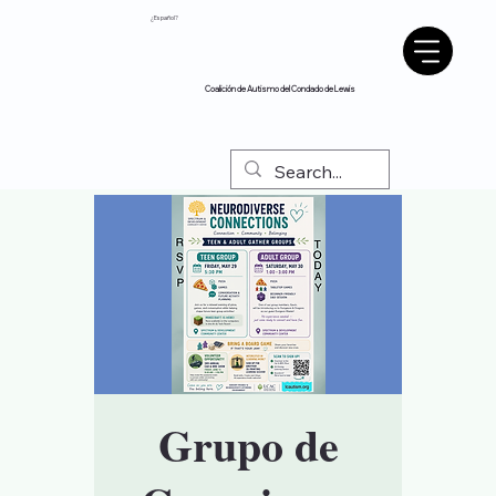
¿Español?
Coalición de Autismo del Condado de Lewis
Grupo de