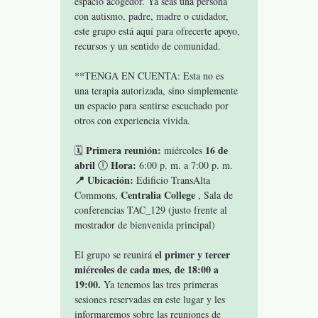
espacio acogedor. Ya seas una persona 
con autismo, padre, madre o cuidador, 
este grupo está aquí para ofrecerte apoyo, 
recursos y un sentido de comunidad.
**TENGA EN CUENTA: Esta no es 
una terapia autorizada, sino simplemente 
un espacio para sentirse escuchado por 
otros con experiencia vivida.
Primera reunión:
16 de 
🗓 
 miércoles 
abril
Hora:
 🕕 
 6:00 p. m. a 7:00 p. m. 
📍 Ubicación:
 Edificio TransAlta 
Centralia College
Commons, 
 , Sala de 
conferencias TAC_129 (justo frente al 
mostrador de bienvenida principal)
el primer y tercer 
El grupo se reunirá 
miércoles de cada mes, de 18:00 a 
19:00.
 Ya tenemos las tres primeras 
sesiones reservadas en este lugar y les 
informaremos sobre las reuniones de 