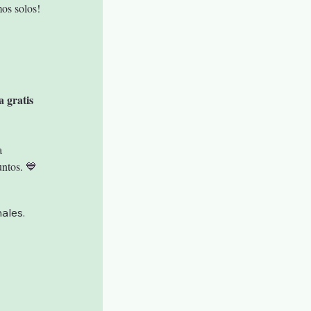
mos solos!
a gratis 
a 
untos. 💙
ales.