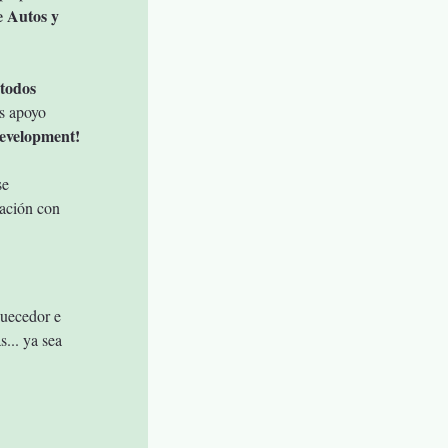
 Autos y 
todos 
s apoyo 
evelopment!
e 
ación con 
uecedor e 
... ya sea 