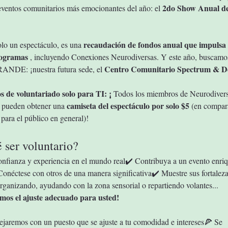
2do Show Anual de
eventos comunitarios más emocionantes del año: el 
recaudación de fondos anual que impulsa 
olo un espectáculo, es una 
rogramas
 , incluyendo Conexiones Neurodiversas. Y este año, buscamo
Centro Comunitario Spectrum & D
ANDE: ¡nuestra futura sede, el 
s de voluntariado solo para TI: ¡
 Todos los miembros de Neurodivers
camiseta del espectáculo por solo $5
 pueden obtener una 
 (en compar
para el público en general)!
 ser voluntario?
nfianza y experiencia en el mundo real✔️ Contribuya a un evento enriq
Conéctese con otros de una manera significativa✔️ Muestre sus fortalezas
rganizando, ayudando con la zona sensorial o repartiendo volantes... 
mos el ajuste adecuado para usted!
jaremos con un puesto que se ajuste a tu comodidad e intereses🍕 Se 