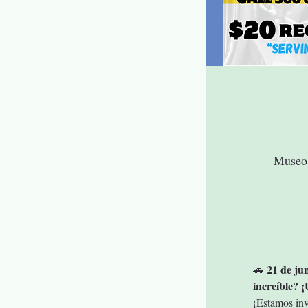
Museo 
21 de ju
🚗 
increíble? 
¡Estamos inv