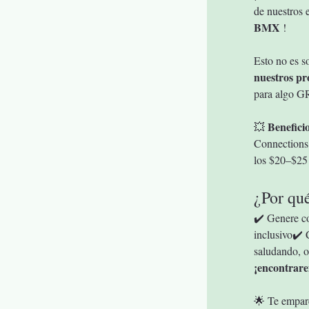
de nuestros 
BMX
 !
Esto no es s
nuestros p
para algo GR
Beneficio
💥 
Connections
los $20–$25 
¿Por qué
✔️ Genere co
inclusivo✔️ 
saludando, o
¡encontrare
🌟 Te empare