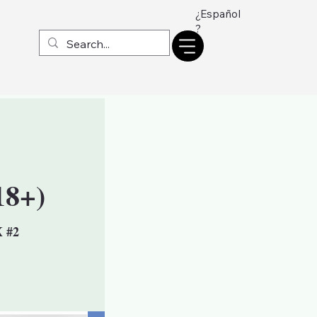
¿Español
?
18+)
X #2