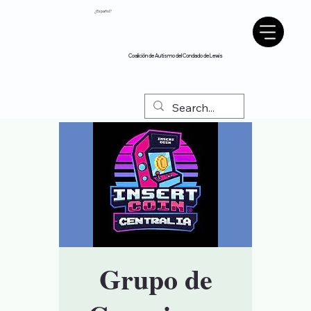
¿Español?
Coalición de Autismo del Condado de Lewis
Grupo de